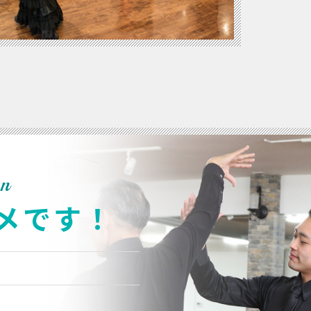
n
メです！