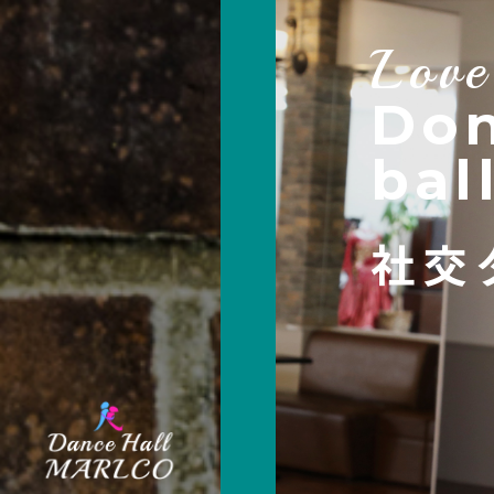
Love
Don
bal
社交