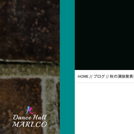
HOME
//
ブログ
// 秋の演技発