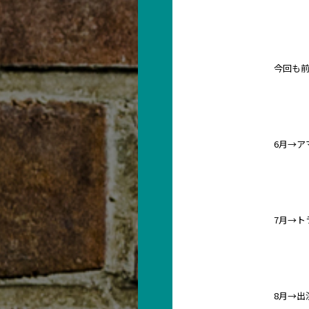
今回も
6月→ア
7月→ト
8月→出