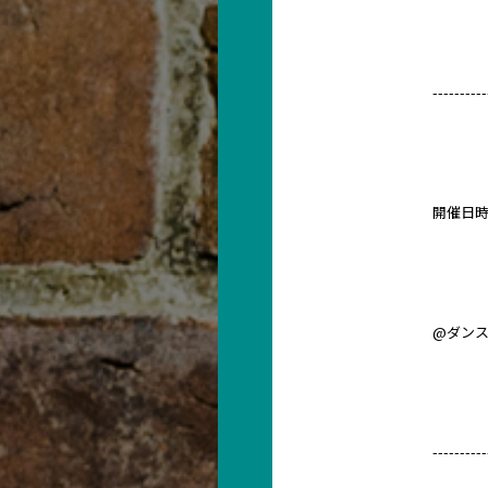
----------
開催日時は2
@ダン
----------